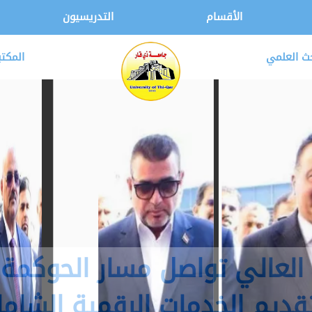
الأقسام
التدريسيون
حث العلمي
المكتب