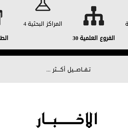
ة
المراكز البحثية
4
الفروع العلمية
30
الط
تـفــاصـــيل أكــــثر ...