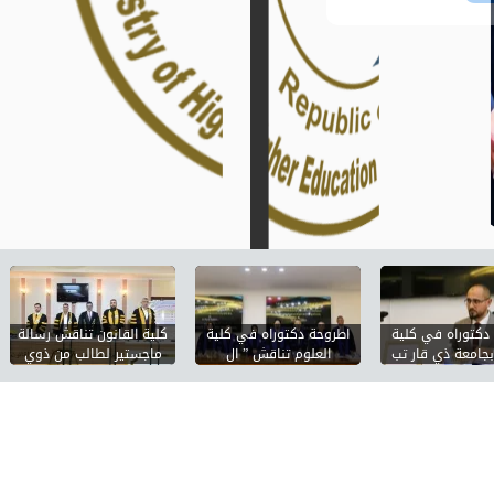
دكتوراه في كلية
اطروحة دكتوراه في كلية
كلية القانون تناقش رسالة
بجامعة ذي قار تب
العلوم تناقش ” ال
ماجستير لطالب من ذوي