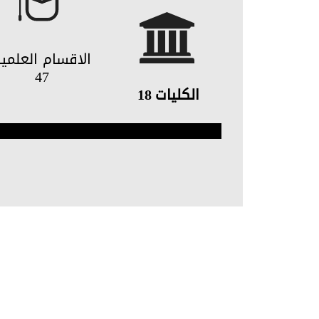
الاقسام العلمي
47
الكليات
18